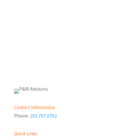
Clean. Renewable. Efficient.
Vivamus non orci non ligula fermentum vulputate imperdiet a
nisl. Orci varius natoque penatibus et magnis dis parturient
montes, nascetur.
Get Started
Learn More
Contact Information
Phone:
201.707.0762
Quick Links